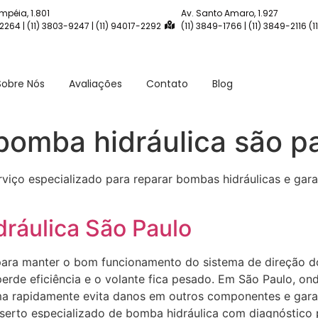
mpéia, 1.801
Av. Santo Amaro, 1.927
-2264 | (11) 3803-9247 | (11) 94017-2292
(11) 3849-1766 | (11) 3849-2116 (
Sobre Nós
Avaliações
Contato
Blog
bomba hidráulica são p
viço especializado para reparar bombas hidráulicas e garan
ráulica São Paulo
 para manter o bom funcionamento do sistema de direção d
rde eficiência e o volante fica pesado. Em São Paulo, ond
lema rapidamente evita danos em outros componentes e gara
nserto especializado de bomba hidráulica com diagnóstico 