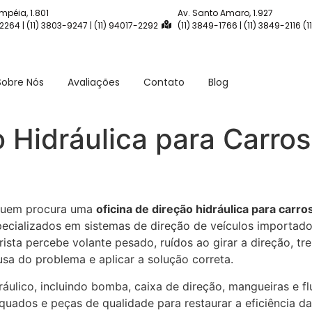
mpéia, 1.801
Av. Santo Amaro, 1.927
-2264 | (11) 3803-9247 | (11) 94017-2292
(11) 3849-1766 | (11) 3849-2116 (
Sobre Nós
Avaliações
Contato
Blog
o Hidráulica para Carro
 quem procura uma
oficina de direção hidráulica para carr
pecializados em sistemas de direção de veículos importad
sta percebe volante pesado, ruídos ao girar a direção, tr
usa do problema e aplicar a solução correta.
ulico, incluindo bomba, caixa de direção, mangueiras e fl
uados e peças de qualidade para restaurar a eficiência da 