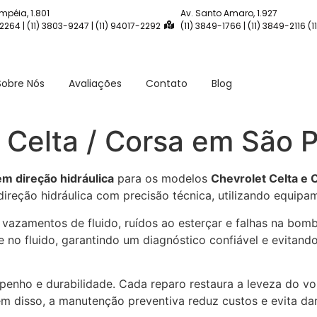
mpéia, 1.801
Av. Santo Amaro, 1.927
-2264 | (11) 3803-9247 | (11) 94017-2292
(11) 3849-1766 | (11) 3849-2116 (
Sobre Nós
Avaliações
Contato
Blog
a Celta / Corsa em São 
em direção hidráulica
para os modelos
Chevrolet Celta e 
ireção hidráulica com precisão técnica, utilizando equipa
zamentos de fluido, ruídos ao esterçar e falhas na bomba
 no fluido, garantindo um diagnóstico confiável e evitand
ho e durabilidade. Cada reparo restaura a leveza do vola
Além disso, a manutenção preventiva reduz custos e evita d