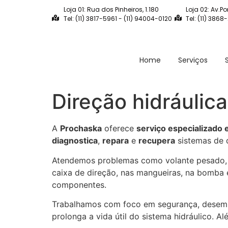
Loja 01: Rua dos Pinheiros, 1.180
Loja 02: Av.Po
Tel: (11) 3817-5961 - (11) 94004-0120
Tel: (11) 3868
Home
Serviços
Direção hidráulic
A
Prochaska
oferece
serviço especializado 
diagnostica
,
repara
e
recupera
sistemas de d
Atendemos problemas como volante pesado, va
caixa de direção, nas mangueiras, na bomba e
componentes.
Trabalhamos com foco em segurança, desempen
prolonga a vida útil do sistema hidráulico. 