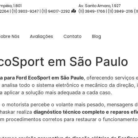
mpéia, 1.801
Av. Santo Amaro, 1.927
-2264 | (11) 3803-9247 | (11) 94017-2292
(11) 3849-1766 | (11) 3849-2116 (
Sobre Nós
Avaliações
Contato
Blog
EcoSport em São Paulo
ca para Ford EcoSport em São Paulo
, oferecendo serviços 
e analisa todo o sistema eletrônico e mecânico da direção, 
ra aplicar a solução mais adequada a cada caso.
, o motorista percebe o volante mais pesado, mensagens de
haskar realiza
diagnóstico técnico completo e reparos efi
m procedimentos corretos para restaurar o funcionamento o