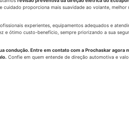
cutamos
revisão preventiva da direção elétrica do EcoSpor
sse cuidado proporciona mais suavidade ao volante, melhor
ofissionais experientes, equipamentos adequados e atendi
ez e ótimo custo-benefício, sempre priorizando a sua se
sua condução. Entre em contato com a Prochaskar agora 
lo.
Confie em quem entende de direção automotiva e valori