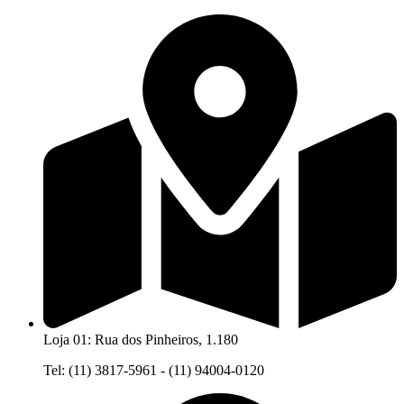
Ir
para
o
conteúdo
Loja 01: Rua dos Pinheiros, 1.180
Tel: (11) 3817-5961 - (11) 94004-0120