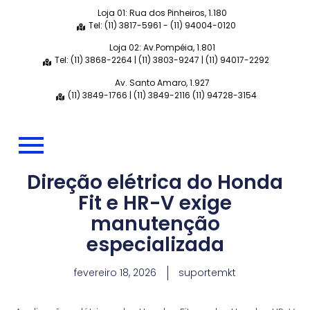
Loja 01: Rua dos Pinheiros, 1.180
Tel: (11) 3817-5961 - (11) 94004-0120
Loja 02: Av.Pompéia, 1.801
Tel: (11) 3868-2264 | (11) 3803-9247 | (11) 94017-2292
Av. Santo Amaro, 1.927
(11) 3849-1766 | (11) 3849-2116 (11) 94728-3154
Direção elétrica do Honda
Fit e HR-V exige
manutenção
especializada
fevereiro 18, 2026
suportemkt