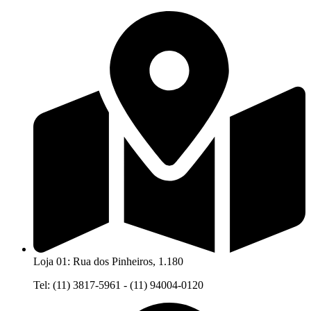
Ir
para
o
conteúdo
Loja 01: Rua dos Pinheiros, 1.180
Tel: (11) 3817-5961 - (11) 94004-0120