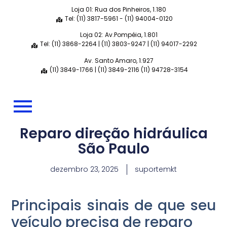
Loja 01: Rua dos Pinheiros, 1.180
Tel: (11) 3817-5961 - (11) 94004-0120
Loja 02: Av.Pompéia, 1.801
Tel: (11) 3868-2264 | (11) 3803-9247 | (11) 94017-2292
Av. Santo Amaro, 1.927
(11) 3849-1766 | (11) 3849-2116 (11) 94728-3154
Reparo direção hidráulica
São Paulo
dezembro 23, 2025
suportemkt
Principais sinais de que seu
veículo precisa de reparo