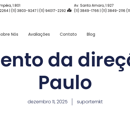
mpéia, 1.801
Av. Santo Amaro, 1.927
-2264 | (11) 3803-9247 | (11) 94017-2292
(11) 3849-1766 | (11) 3849-2116 (
Sobre Nós
Avaliações
Contato
Blog
ento da direç
Paulo
dezembro 11, 2025
suportemkt