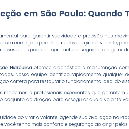
eção em São Paulo: Quando T
amental para garantir suavidade e precisão nos movi
rista começa a perceber ruídos ao girar o volante, peq
ar esses sinais pode comprometer a segurança e gerar da
ção Hidráulica
oferece diagnóstico e manutenção comp
tados. Nossa equipe identifica rapidamente qualquer de
ução correta para restaurar o funcionamento ideal do sis
odernos e profissionais experientes que garantem um 
 o conjunto da direção para assegurar que o volante vo
culdade ao virar o volante, agende sua avaliação na Pr
 você tenha mais conforto e segurança ao dirigir pelas 