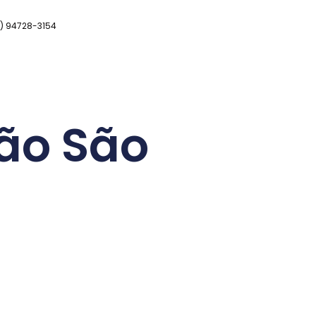
11) 94728-3154
ão São